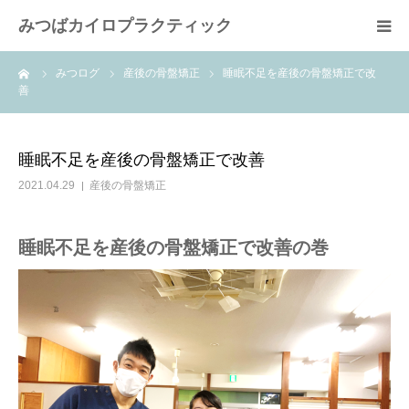
みつばカイロプラクティック
ーム
みつログ
産後の骨盤矯正
睡眠不足を産後の骨盤矯正で改
患者様の声
善
コンセプト
睡眠不足を産後の骨盤矯正で改善
スタッフ紹介
2021.04.29
産後の骨盤矯正
院内ガイド
睡眠不足を産後の骨盤矯正で改善の巻
みつば通信
施術費用
コース内容