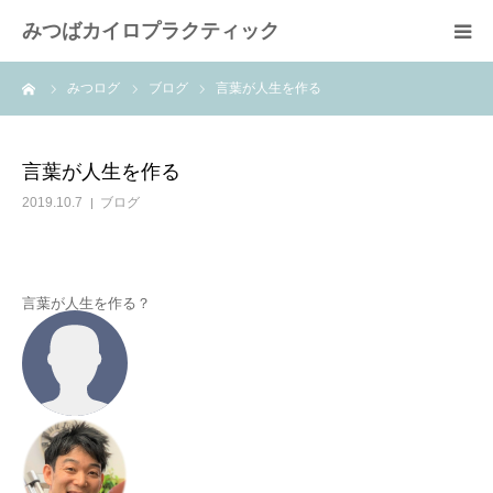
みつばカイロプラクティック
ーム
みつログ
ブログ
言葉が人生を作る
患者様の声
コンセプト
言葉が人生を作る
2019.10.7
ブログ
スタッフ紹介
院内ガイド
言葉が人生を作る？
みつば通信
施術費用
コース内容