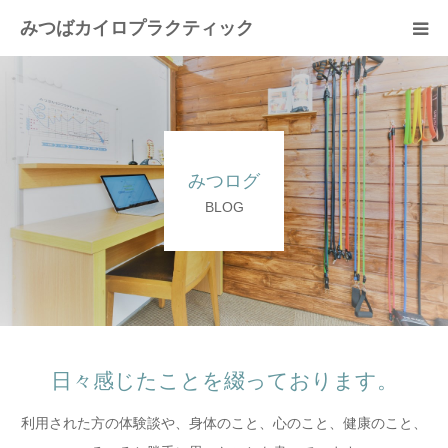
みつばカイロプラクティック
患者様の声
コンセプト
みつログ
スタッフ紹介
BLOG
院内ガイド
みつば通信
施術費用
日々感じたことを綴っております。
利用された方の体験談や、身体のこと、心のこと、健康のこと、
コース内容